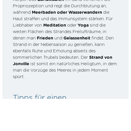
Propriozeption und regt die Durchblutung an,
während
Meerbaden oder Wasserwandern
die
Haut straffen und das Immunsystem stärken. Für
Liebhaber von
Meditation
oder
Yoga
sind die
weiten Flächen des Strandes Freilufträume, in
denen man
Frieden
und
Gelassenheit
findet. Den
Strand in der Nebensaison zu genießen, kann
ebenfalls Ruhe und Erholung abseits des
sommerlichen Trubels bedeuten. Der
Strand von
Jonville
ist somit ein natürliches Heiligtum, in dem
man die Vorzüge des Meeres in jedem Moment
spürt.
Tipps für einen
unvergesslichen Aufenthalt
am Strand von Jonville
Wenn Sie Ihren Besuch am
Strand von Jonville
planen, können ein paar Tipps den entscheidenden