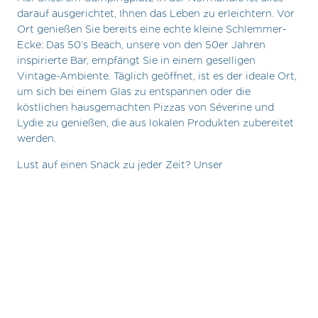
darauf ausgerichtet, Ihnen das Leben zu erleichtern. Vor
Ort genießen Sie bereits eine echte kleine Schlemmer-
Ecke: Das 50’s Beach, unsere von den 50er Jahren
inspirierte Bar, empfängt Sie in einem geselligen
Vintage-Ambiente. Täglich geöffnet, ist es der ideale Ort,
um sich bei einem Glas zu entspannen oder die
köstlichen hausgemachten Pizzas von Séverine und
Lydie zu genießen, die aus lokalen Produkten zubereitet
werden.
Lust auf einen Snack zu jeder Zeit? Unser
Selbstbedienungs-Pizzakiosk, der rund um die Uhr an 7
Tagen die Woche zugänglich ist, ist da, um all Ihre
Wünsche zu erfüllen, selbst die spätesten!
Und wenn Sie die Umgebung erkunden möchten, kein
Problem: Nur wenige Minuten entfernt finden Sie eine
Bäckerei, einen Supermarkt, eine Apotheke, eine
Tankstelle, einen lokalen Markt… alles, was man für einen
praktischen und stressfreien Urlaub braucht.