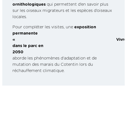
ornithologiques
qui permettent d’en savoir plus
sur les oiseaux migrateurs et les espèces d’oiseaux
locales.
Pour compléter les visites, une
exposition
permanente
« Vivre
dans le parc en
2050 »
aborde les phénomènes d’adaptation et de
mutation des marais du Cotentin lors du
réchauffement climatique.
Infos pratiques
La Maison du Parc o
uvre aux visiteurs toutes les
semaines
du mardi au dimanche.
Horaires d’ouverture : 10 heures à 13 heures et 14
heures à 18 heures 30