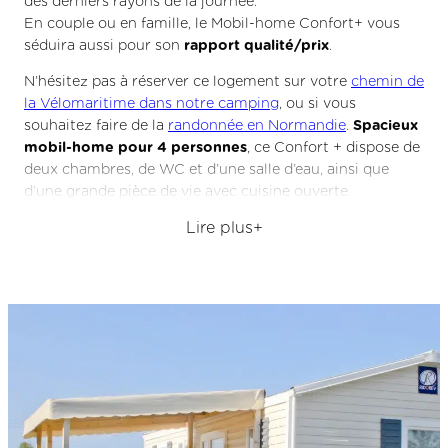
des derniers rayons de la journée.
En couple ou en famille, le Mobil-home Confort+ vous
séduira aussi pour son
rapport qualité/prix
.
N’hésitez pas à réserver ce logement sur votre
chemin de
la Vélomaritime dans notre camping
, ou si vous
souhaitez faire de la
randonnée en Normandie
.
Spacieux
mobil-home pour 4 personnes
, ce Confort + dispose de
deux chambres, de WC et d’une salle d’eau, ainsi que
d’une grande pièce de vie avec cuisine ouverte.
Ses plus de 26 m2 sont agréables
pour un séjour en
Lire plus
famille
. Les prestations de base du locatif sont de haute
qualité : vous y trouverez une décoration contemporaine
et lumineuse, des équipements fonctionnels, de
nombreux rangements pratiques, un salon avec
téléviseur, des fenêtres à double vitrage et le chauffage
électrique.
En début comme en fin de saison, vous y vivrez un
séjour chaleureux et confortable
!
Dans les chambres, une literie de qualité (un lit en 140 et
deux lits en 90) vous garantit des
nuits reposantes
.