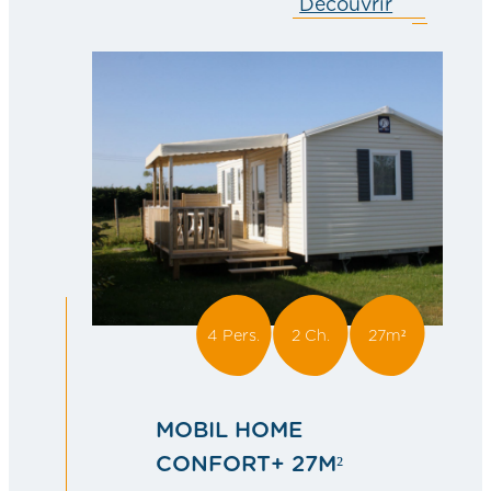
Découvrir
MOBIL
HOME
CONFOR
35M²
4 Pers.
2 Ch.
27m²
MOBIL HOME
CONFORT+ 27M²