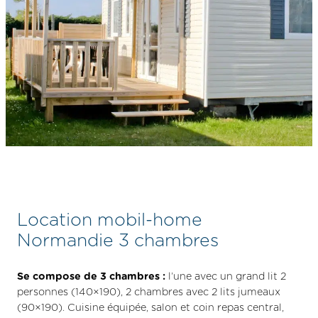
Dans la chambre parentale, il y a suffisamment de place
pour installer un
lit bébé
.
En plus des 26,5 m2 intérieurs du mobil-home, vous
jouirez pendant votre séjour des attraits d’une terrasse
intégrée semi-couverte de 17 m2 : un espace idéal pour
profiter du plein air à tout moment de la journée : vous y
disposez d’un
salon de jardin
et de
transats
.
Sur votre parcelle privative : au programme de vos
vacances en Normandie
, des siestes au soleil et des
grillades conviviales à partager !
Retrouvez l’inventaire
des locations sur la page « accueil » de notre site.
Location mobil-home
Normandie 3 chambres
Se compose de 3 chambres :
l’une avec un grand lit 2
personnes (140×190), 2 chambres avec 2 lits jumeaux
(90×190). Cuisine équipée, salon et coin repas central,