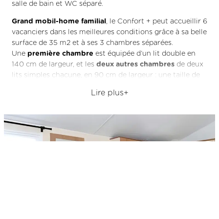
salle de bain et WC séparé.
Grand mobil-home familial
, le Confort + peut accueillir 6
vacanciers dans les meilleures conditions grâce à sa belle
surface de 35 m2 et à ses 3 chambres séparées.
Une
première chambre
est équipée d’un lit double en
140 cm de largeur, et les
deux autres chambres
de deux
lits simples chacune, en 90 cm de largeur : une taille de
literie adaptée au confort d’un adulte.
Lire plus
Ce grand mobil-home s’adresse donc tout autant à une
grande famille
qu’à un
groupe d’amis
.
Pour une
location mobil-home Normandie bord de
mer
, celui-ci conviendra aux familles en vacances dans la
Manche.
Spacieux, récent et lumineux, il offre de beaux volumes
et des
équipements de qualité
.
Au centre de l’hébergement se trouve
une grande pièce
de vie
avec grande banquette d’angle, table et chaises
pour les repas, et cuisine d’angle ouverte sur le séjour. En
plus de la vaisselle et des ustensiles pour 6 personnes, la