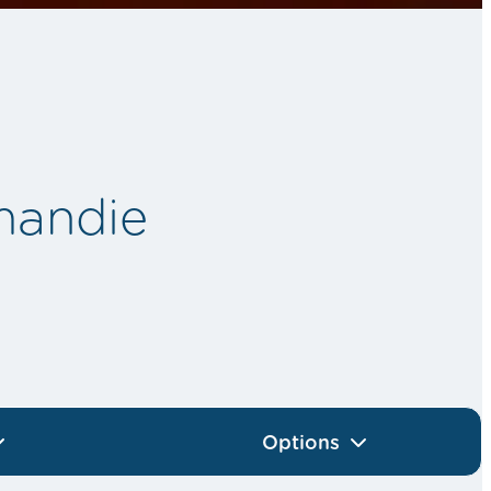
mandie
Options