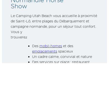
Sho
Le Camping Utah Beach vous accueille à proximité
de Saint-Lô, entre plages du Débarquement et
campagne normande, pour un séjour tout confort.
Vous y
trouverez 
Des
mobil-homes
et des
emplacements
spacieux
Un cadre calme, convivial et nature
Des services sur place : restaurant,
piscine et animations
Un accès rapide au Pôle Hippique et
aux
plages du Débarquement
C’est le point de chute idéal pour vivre le
Normandie Horse Show tout en profitant de
vacances en bord de mer.