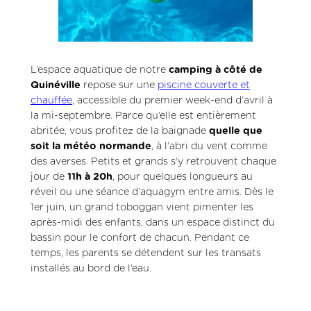
L’espace aquatique de notre
camping à côté de
Quinéville
repose sur une
piscine couverte et
chauffée
, accessible du premier week-end d’avril à
la mi-septembre. Parce qu’elle est entièrement
abritée, vous profitez de la baignade
quelle que
soit la météo normande
, à l’abri du vent comme
des averses. Petits et grands s’y retrouvent chaque
jour de
11h à 20h
, pour quelques longueurs au
réveil ou une séance d’aquagym entre amis. Dès le
1er juin, un grand toboggan vient pimenter les
après-midi des enfants, dans un espace distinct du
bassin pour le confort de chacun. Pendant ce
temps, les parents se détendent sur les transats
installés au bord de l’eau.
Résultat, le bassin se remplit dès l’ouverture à 11h, y
compris les jours de pluie grâce à sa toiture.